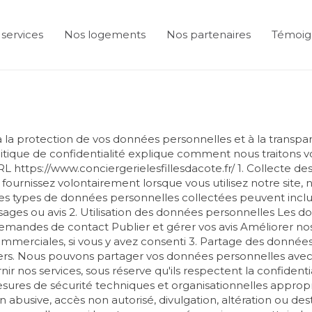
services
Nos logements
Nos partenaires
Témoig
la protection de vos données personnelles et à la transpa
politique de confidentialité explique comment nous traitons
l'URL https://www.conciergerielesfillesdacote.fr/ 1. Collecte
ournissez volontairement lorsque vous utilisez notre site
. Les types de données personnelles collectées peuvent inc
s ou avis 2. Utilisation des données personnelles Les do
 demandes de contact Publier et gérer vos avis Améliorer nos
ommerciales, si vous y avez consenti 3. Partage des donné
ers. Nous pouvons partager vos données personnelles avec de
rnir nos services, sous réserve qu'ils respectent la confident
res de sécurité techniques et organisationnelles approp
on abusive, accès non autorisé, divulgation, altération ou de