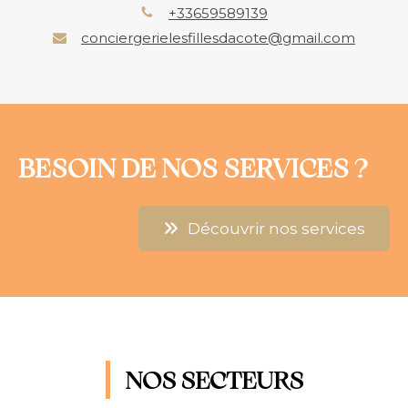
+33659589139
conciergerielesfillesdacote@gmail.com
BESOIN DE NOS SERVICES ?
Découvrir nos services
NOS SECTEURS